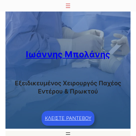
Μετάβαση
στο
περιεχόμενο
Ιωάννης Μπολάνης
Εξειδικευμένος Χειρουργός Παχέος
Εντέρου & Πρωκτού
ΚΛΕΙΣΤΕ ΡΑΝΤΕΒΟΥ