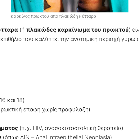
καρκίνος πρωκτού από πλακώδη κύτταρα
ύτταρα
(ή
πλακώδες καρκίνωμα του πρωκτού
) ε
επιθήλιο που καλύπτει την ανατομική περιοχή γύρω
16 και 18)
 πρωκτική επαφή χωρίς προφύλαξη)
ήματος
(π.χ. HIV, ανοσοκατασταλτική θεραπεία)
ν
(όπως AIN – Anal Intraepithelial Neoplasia)