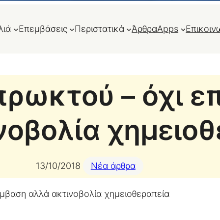
λιά
Επεμβάσεις
Περιστατικά
Άρθρα
Apps
Επικοιν
πρωκτού – όχι 
νοβολία χημειοθ
13/10/2018
Νέα άρθρα
έμβαση αλλά ακτινοβολία χημειοθεραπεία