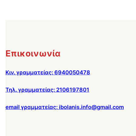
Επικοινωνία
Κιν. γραμματείας: 6940050478
Τηλ. γραμματείας: 2106197801
email γραμματείας: ibolanis.info@gmail.com