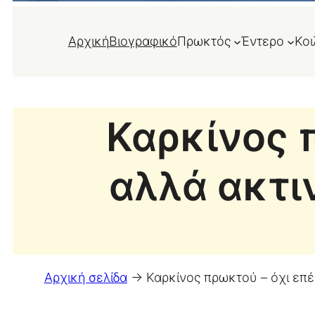
Αρχική
Βιογραφικό
Πρωκτός
Έντερο
Κοι
Καρκίνος 
αλλά ακτι
Αρχική σελίδα
->
Καρκίνος πρωκτού – όχι επ