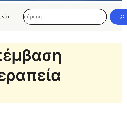
Αναζήτηση
ωνία
επέμβαση
εραπεία