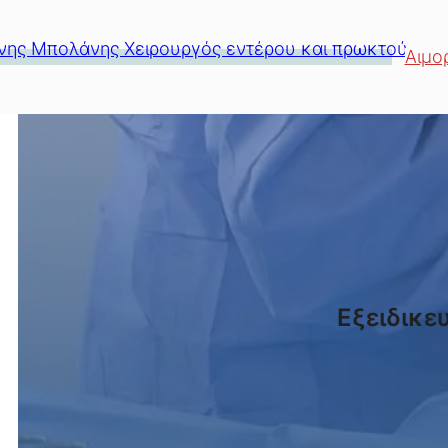
Μετάβαση
Αιμο
στο
περιεχόμενο
Εξειδικε