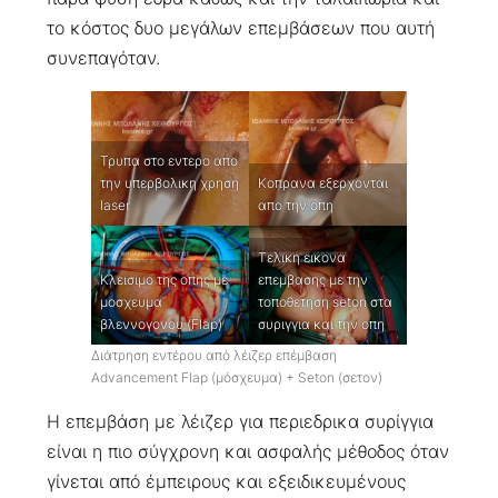
το κόστος δυο μεγάλων επεμβάσεων που αυτή
συνεπαγόταν.
Τρυπα στο εντερο απο
την υπερβολικη χρηση
Κοπρανα εξερχονται
laser
απο την οπη
Τελικη εικονα
Κλεισιμο της οπης με
επεμβασης με την
μοσχευμα
τοποθετηση seton στα
βλεννογονου (Flap)
συριγγια και την οπη
Διάτρηση εντέρου από λέιζερ επέμβαση
Advancement Flap (μόσχευμα) + Seton (σετον)
Η επεμβάση με λέιζερ για περιεδρικα συρίγγια
είναι η πιο σύγχρονη και ασφαλής μέθοδος όταν
γίνεται από έμπειρους και εξειδικευμένους