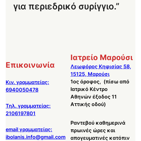
για περιεδρικό συρίγγιο.”
Ιατρείο Μαρούσι
Επικοινωνία
Λεωφόρος Κηφισίας 58,
15125, Μαρούσι
1ος όροφος, (πίσω από
Κιν. γραμματείας:
Ιατρικό Κέντρο
6940050478
Αθηνών έξοδος 11
Αττικής οδού)
Τηλ. γραμματείας:
2106197801
Ραντεβού καθημερινά
email γραμματείας:
πρωινές ώρες και
ibolanis.info@gmail.com
απογευματινές κατόπιν