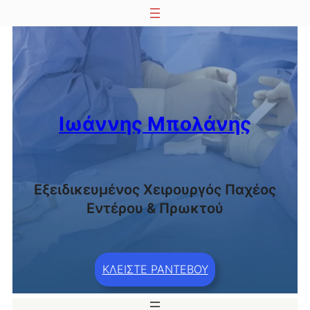
Μετάβαση
στο
περιεχόμενο
Ιωάννης Μπολάνης
Εξειδικευμένος Χειρουργός Παχέος
Εντέρου & Πρωκτού
ΚΛΕΙΣΤΕ ΡΑΝΤΕΒΟΥ