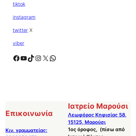
tiktok
instagram
twitter
X
viber
Facebook
YouTube
TikTok
Instagram
X
WhatsApp
Ιατρείο Μαρούσι
Επικοινωνία
Λεωφόρος Κηφισίας 58,
15125, Μαρούσι
1ος όροφος, (πίσω από
Κιν. γραμματείας: