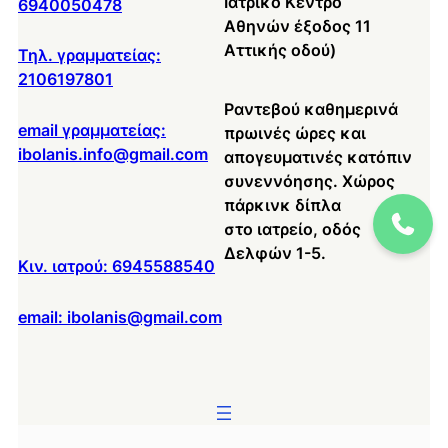
Ιατρικό Κέντρο
6940050478
Αθηνών έξοδος 11
Αττικής οδού)
Τηλ. γραμματείας:
2106197801
Ραντεβού καθημερινά
email γραμματείας:
πρωινές ώρες και
ibolanis.info@gmail.com
απογευματινές κατόπιν
συνεννόησης. Χώρος
πάρκινκ δίπλα
στο ιατρείο, οδός
Δελφών 1-5.
Κιν. ιατρού: 6945588540
email: ibolanis@gmail.com