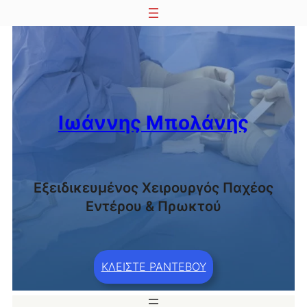
Μετάβαση
στο
περιεχόμενο
Ιωάννης Μπολάνης
Εξειδικευμένος Χειρουργός Παχέος
Εντέρου & Πρωκτού
ΚΛΕΙΣΤΕ ΡΑΝΤΕΒΟΥ