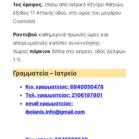
1ος όροφος,
(πίσω από Ιατρικό Κέντρο Αθηνών,
έξοδος 11 Αττικής οδού, στο ύψος του μεγάρου
Cosmote)
Ραντεβού
καθημερινά πρωινές ώρες και
απογευματινές κατόπιν συνεννόησης.
Χώρος
πάρκινκ
δίπλα στο ιατρείο, οδός Δελφών
1-5.
Γραμματεία – Ιατρείο
Κιν. γραμματείας: 6940050478
Τηλ. γραμματείας: 2106197801
email γραμματείας:
ibolanis.info@gmail.com