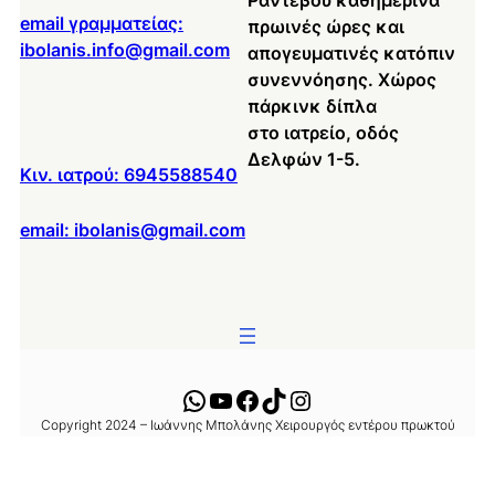
Ραντεβού καθημερινά
email γραμματείας:
πρωινές ώρες και
ibolanis.info@gmail.com
απογευματινές κατόπιν
συνεννόησης. Χώρος
πάρκινκ δίπλα
στο ιατρείο, οδός
Δελφών 1-5.
Κιν. ιατρού: 6945588540
email: ibolanis@gmail.com
WhatsApp
YouTube
Facebook
TikTok
Instagram
Copyright 2024 – Ιωάννης Μπολάνης Χειρουργός εντέρου πρωκτού