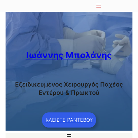
Μετάβαση
στο
περιεχόμενο
Ιωάννης Μπολάνης
Εξειδικευμένος Χειρουργός Παχέος
Εντέρου & Πρωκτού
ΚΛΕΙΣΤΕ ΡΑΝΤΕΒΟΥ