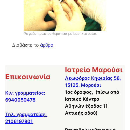
Ραγαδα πρωκτου θεραπεια με laser και botox
Διαβάστε το
άρθρο
Ιατρείο Μαρούσι
Επικοινωνία
Λεωφόρος Κηφισίας 58,
15125, Μαρούσι
1ος όροφος, (πίσω από
Κιν. γραμματείας:
Ιατρικό Κέντρο
6940050478
Αθηνών έξοδος 11
Αττικής οδού)
Τηλ. γραμματείας:
2106197801