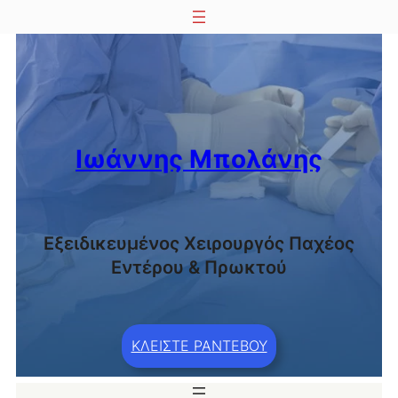
Μετάβαση
στο
περιεχόμενο
Ιωάννης Μπολάνης
Εξειδικευμένος Χειρουργός Παχέος
Εντέρου & Πρωκτού
ΚΛΕΙΣΤΕ ΡΑΝΤΕΒΟΥ