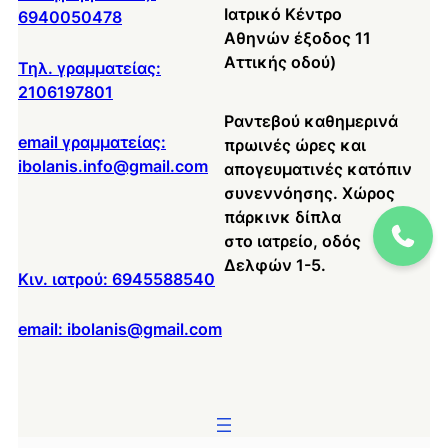
Ιατρικό Κέντρο
6940050478
Αθηνών έξοδος 11
Αττικής οδού)
Τηλ. γραμματείας:
2106197801
Ραντεβού καθημερινά
email γραμματείας:
πρωινές ώρες και
ibolanis.info@gmail.com
απογευματινές κατόπιν
συνεννόησης. Χώρος
πάρκινκ δίπλα
στο ιατρείο, οδός
Δελφών 1-5.
Κιν. ιατρού: 6945588540
email: ibolanis@gmail.com