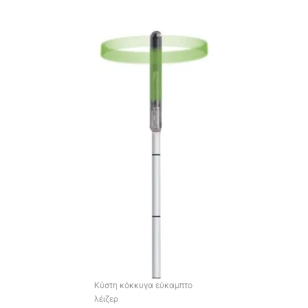
Κύστη κόκκυγα εύκαμπτο
λέιζερ